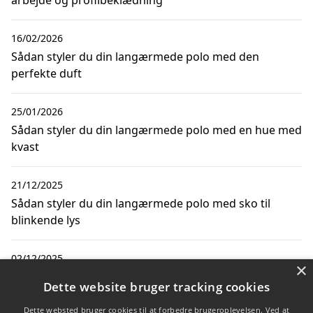
16/02/2026
Sådan styler du din langærmede polo med den
perfekte duft
25/01/2026
Sådan styler du din langærmede polo med en hue med
kvast
21/12/2025
Sådan styler du din langærmede polo med sko til
blinkende lys
02/12/2025
×
Sådan vælger du den perfekte langærmede polo til
Dette website bruger tracking cookies
børn: børnetøj på tilbud
Dette websted bruger cookies til at forbedre brugeroplevelsen. Ved at