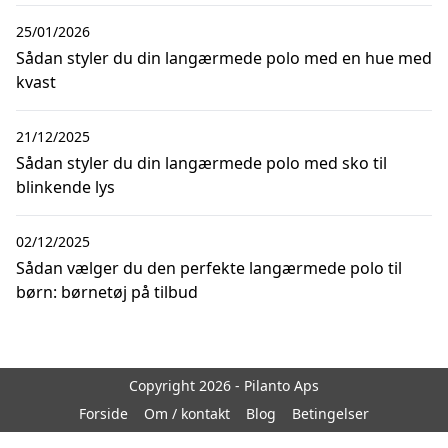
25/01/2026
Sådan styler du din langærmede polo med en hue med
kvast
21/12/2025
Sådan styler du din langærmede polo med sko til
blinkende lys
02/12/2025
Sådan vælger du den perfekte langærmede polo til
×
børn: børnetøj på tilbud
Dette website bruger tracking cookies
Dette websted bruger cookies til at forbedre brugeroplevelsen. Ved at
bruge vores hjemmeside accepterer du alle cookies i overensstemmelse
med vores cookiepolitik.
Detaljer
Copyright 2026 - Pilanto Aps
TILLAD COOKIES
TILLAD IKKE COOKIES
Forside
Om / kontakt
Blog
Betingelser