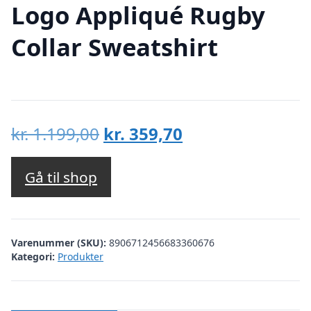
Logo Appliqué Rugby
Collar Sweatshirt
Den
Den
kr.
1.199,00
kr.
359,70
oprindelige
aktuelle
pris
pris
Gå til shop
var:
er:
kr. 1.199,00.
kr. 359,70.
Varenummer (SKU):
8906712456683360676
Kategori:
Produkter